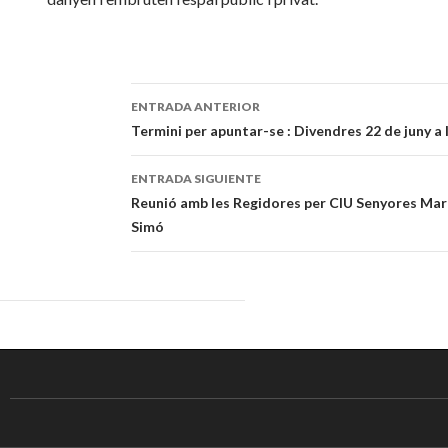
ENTRADA ANTERIOR
Navegación
Termini per apuntar-se : Divendres 22 de juny a 
de
ENTRADA SIGUIENTE
entradas
Reunió amb les Regidores per CIU Senyores Mart
Simó