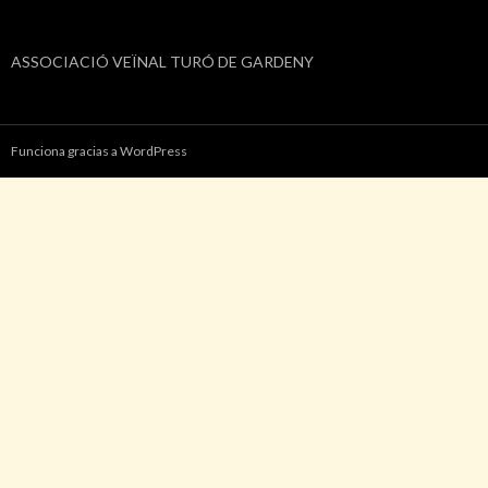
ASSOCIACIÓ VEÏNAL TURÓ DE GARDENY
Funciona gracias a WordPress