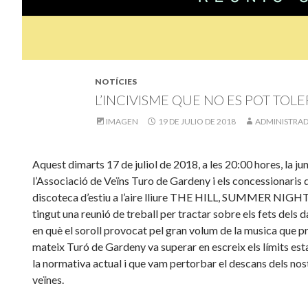
NOTÍCIES
L’INCIVISME QUE NO ES POT TOLE
IMAGEN
19 DE JULIO DE 2018
ADMINISTRA
Aquest dimarts 17 de juliol de 2018, a les 20:00 hores, la ju
l’Associació de Veïns Turo de Gardeny i els concessionaris d
discoteca d’estiu a l’aire lliure THE HILL, SUMMER NIGH
tingut una reunió de treball per tractar sobre els fets dels d
en què el soroll provocat pel gran volum de la musica que p
mateix Turó de Gardeny va superar en escreix els límits est
la normativa actual i que vam pertorbar el descans dels nost
veïnes.