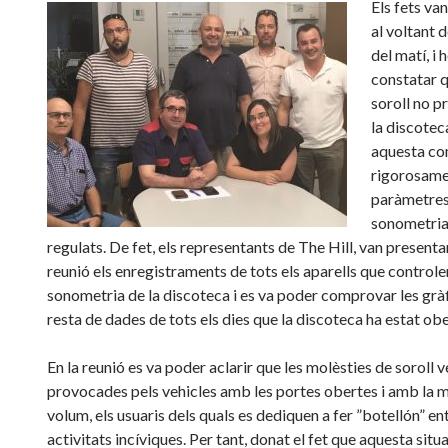
Els fets van
al voltant 
del matí, i
constatar 
soroll no p
la discoteca
aquesta co
rigorosame
paràmetres
sonometria
regulats. De fet, els representants de The Hill, van presentar
reunió els enregistraments de tots els aparells que controle
sonometria de la discoteca i es va poder comprovar les gràf
resta de dades de tots els dies que la discoteca ha estat obe
En la reunió es va poder aclarir que les molèsties de soroll 
provocades pels vehicles amb les portes obertes i amb la m
volum, els usuaris dels quals es dediquen a fer ”botellón” ent
activitats incíviques. Per tant, donat el fet que aquesta situ