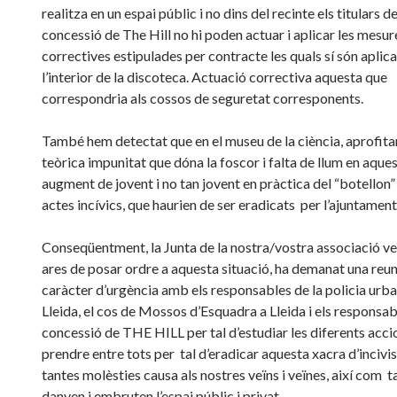
realitza en un espai públic i no dins del recinte els titulars de
concessió de The Hill no hi poden actuar i aplicar les mesur
correctives estipulades per contracte les quals sí són aplic
l’interior de la discoteca. Actuació correctiva aquesta que
correspondria als cossos de seguretat corresponents.
També hem detectat que en el museu de la ciència, aprofitan
teòrica impunitat que dóna la foscor i falta de llum en aques
augment de jovent i no tan jovent en pràctica del “botellon” 
actes incívics, que haurien de ser eradicats per l’ajuntament
Conseqüentment, la Junta de la nostra/vostra associació veï
ares de posar ordre a aquesta situació, ha demanat una reu
caràcter d’urgència amb els responsables de la policia urb
Lleida, el cos de Mossos d’Esquadra a Lleida i els responsab
concessió de THE HILL per tal d’estudiar les diferents acci
prendre entre tots per tal d’eradicar aquesta xacra d’inciv
tantes molèsties causa als nostres veïns i veïnes, així com
danyen i embruten l’espai públic i privat.