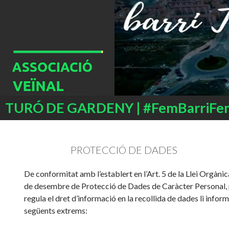
Buscar
TURÓ DE GARDENY | #FemBarriFe
SALTAR
AL
CONTENIDO
PROTECCIÓ DE DADES
De conformitat amb l’establert en l’Art. 5 de la Llei Orgàn
de desembre de Protecció de Dades de Caràcter Personal, p
regula el dret d’informació en la recollida de dades li infor
següents extrems: