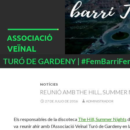
Buscar
TURÓ DE GARDENY | #FemBarriFe
SALTAR
AL
CONTENIDO
NOTÍCIES
REUNIÓ AMB THE HILL, SUMMER 
27 DE JULIO DE 2016
ADMINISTRADOR
Els responsables de la discoteca
The Hill, Summer Nights
d
va reunir ahir amb l’Associació Veïnal Turó de Gardeny en l