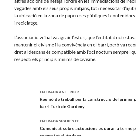
altres accions de neteja i ordre en les immediacions del reci
vegades amb els seus propis mitjans, tot i necessitar d’ajut
la ubicació en la zona de papereres públiques i contenidors
i reciclatge.
L’associació veïnal va agrair l’esforç que l’entitat d’oci estav
mantenir el civisme i la convivència en el barri, però va reco
dret al descans és compatible amb l’oci nocturn sempre i q
respecti els principis mínims de civisme.
ENTRADA ANTERIOR
Navegación
Reunió de treball per la construcció del primer 
barri Turó de Gardeny
de
entradas
ENTRADA SIGUIENTE
Comunicat sobre actuacions es duran a terme p
seguretat ciutadana.