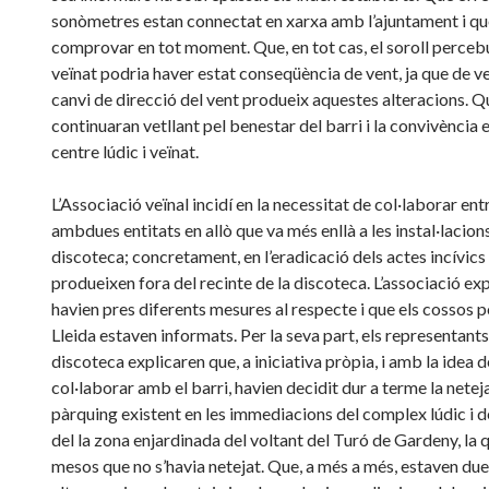
sonòmetres estan connectat en xarxa amb l’ajuntament i q
comprovar en tot moment. Que, en tot cas, el soroll perceb
veïnat podria haver estat conseqüència de vent, ja que de v
canvi de direcció del vent produeix aquestes alteracions. Q
continuaran vetllant pel benestar del barri i la convivència e
centre lúdic i veïnat.
L’Associació veïnal incidí en la necessitat de col·laborar ent
ambdues entitats en allò que va més enllà a les instal·lacions
discoteca; concretament, en l’eradicació dels actes incívics
produeixen fora del recinte de la discoteca. L’associació ex
havien pres diferents mesures al respecte i que els cossos po
Lleida estaven informats. Per la seva part, els representants
discoteca explicaren que, a iniciativa pròpia, i amb la idea d
col·laborar amb el barri, havien decidit dur a terme la neteja
pàrquing existent en les immediacions del complex lúdic i d
del la zona enjardinada del voltant del Turó de Gardeny, la q
mesos que no s’havia netejat. Que, a més a més, estaven du