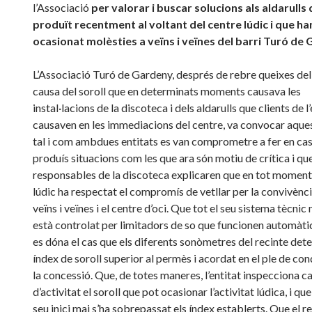
l’Associació
per valorar i buscar solucions als aldarulls
produït recentment al voltant del centre lúdic i que ha
ocasionat molèsties a veïns i veïnes del barri Turó de
L’Associació Turó de Gardeny, després de rebre queixes del
causa del soroll que en determinats moments causava les
instal·lacions de la discoteca i dels aldarulls que clients de l’
causaven en les immediacions del centre, va convocar aques
tal i com ambdues entitats es van comprometre a fer en cas
produís situacions com les que ara són motiu de crítica i que
responsables de la discoteca explicaren que en tot moment 
lúdic ha respectat el compromís de vetllar per la convivènci
veïns i veïnes i el centre d’oci. Que tot el seu sistema tècnic
està controlat per limitadors de so que funcionen automàti
es dóna el cas que els diferents sonòmetres del recinte det
índex de soroll superior al permès i acordat en el ple de con
la concessió. Que, de totes maneres, l’entitat inspecciona c
d’activitat el soroll que pot ocasionar l’activitat lúdica, i que
seu inici mai s’ha sobrepassat els índex establerts. Que el re