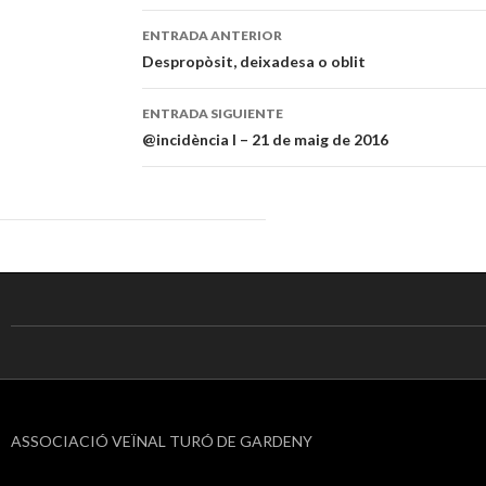
ENTRADA ANTERIOR
Navegación
Despropòsit, deixadesa o oblit
de
ENTRADA SIGUIENTE
entradas
@incidència I – 21 de maig de 2016
ASSOCIACIÓ VEÏNAL TURÓ DE GARDENY