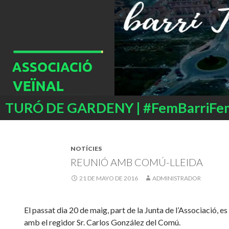
Buscar
TURÓ DE GARDENY | #FemBarriFe
SALTAR
AL
CONTENIDO
NOTÍCIES
REUNIÓ AMB COMÚ-LLEIDA
21 DE MAYO DE 2016
ADMINISTRADOR
El passat dia 20 de maig, part de la Junta de l’Associació, es
amb el regidor Sr.
Carlos
González del Comú.