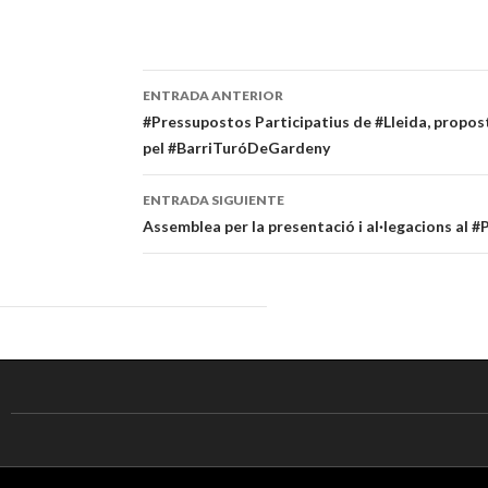
ENTRADA ANTERIOR
Navegación
#Pressupostos Participatius de #Lleida, propos
pel #BarriTuróDeGardeny
de
entradas
ENTRADA SIGUIENTE
Assemblea per la presentació i al·legacions al