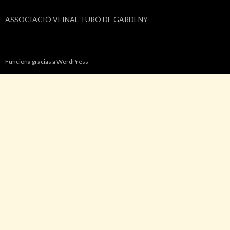
ASSOCIACIÓ VEÏNAL TURÓ DE GARDENY
Funciona gracias a WordPress