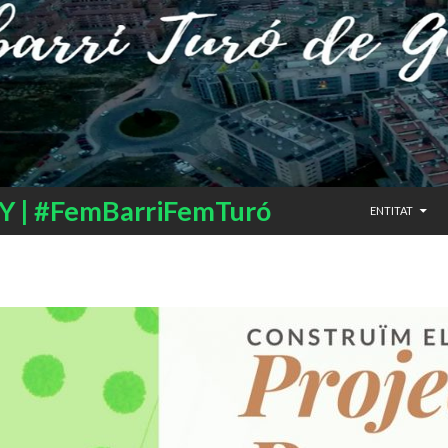
SALTAR AL CO
 | #FemBarriFemTuró
ENTITAT