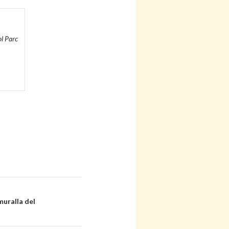
ol Parc
muralla del