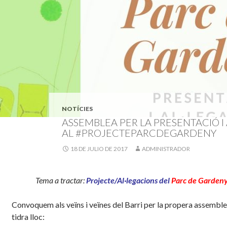
NOTÍCIES
ASSEMBLEA PER LA PRESENTACIÓ I
AL #PROJECTEPARCDEGARDENY
18 DE JULIO DE 2017
ADMINISTRADOR
Tema a tractar:
Projecte/Al·legacions d
e
l
Parc de Garden
Convoquem als veïns i veïnes del Barri per la propera assembl
tidra lloc: