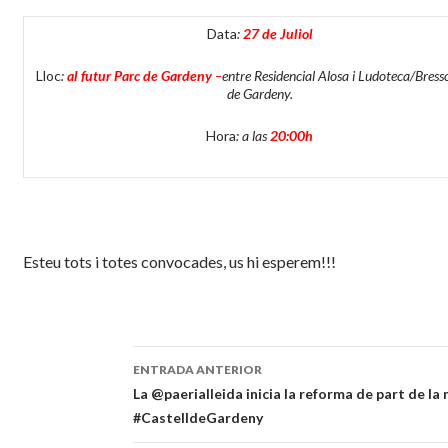
Data
:
27 de Juliol
Lloc
:
al futur Parc de Gardeny
–
entre Residencial Alosa i Ludoteca/Bress
de Gardeny.
Hora
: a las
20:00h
Esteu tots i totes convocades, us hi esperem!!!
ENTRADA ANTERIOR
Navegación
La @paerialleida inicia la reforma de part de la 
#CastelldeGardeny
de