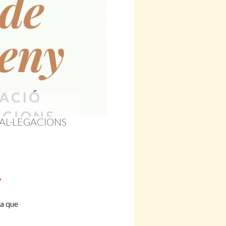
 AL·LEGACIONS
y
ea que