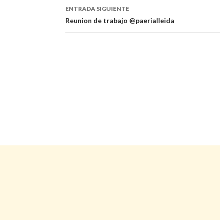
entradas
ENTRADA SIGUIENTE
Reunion de trabajo @paerialleida