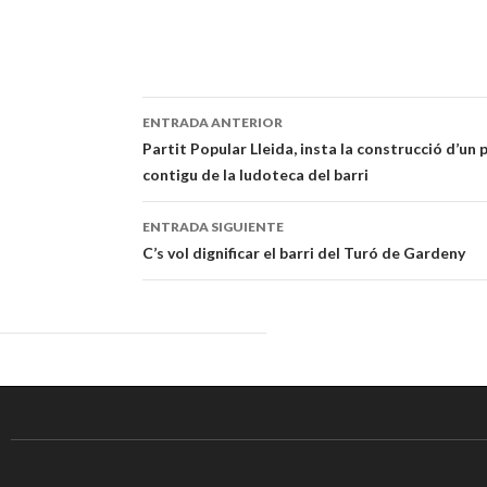
ENTRADA ANTERIOR
Navegación
Partit Popular Lleida, insta la construcció d’un pa
contigu de la ludoteca del barri
de
entradas
ENTRADA SIGUIENTE
C’s vol dignificar el barri del Turó de Gardeny