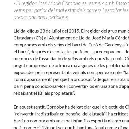
∙ El regidor José María Córdoba es reuneix amb l’assoc
veïns per parlar del mal estat dels carrers i escoltar le
preocupacions i peticions.
Lleida, dijous 23 de juliol del 2015. El regidor del grup muni
Ciutadans (C’s) a l’Ajuntament de Lleida, José María Córdob
compromès amb els veïns del barri de Turó de Gardeny a “d
el barri”, després d’escoltar les pet
icions i preocupacions de
membres de l’associació de veïns amb els que s’ha reunit. 
pogut comprovar de primera mà algunes de les problemàti
exposades pels representants veïnals com, per exemple, “la 
zona d’aparcament” pel que ha proposat “adequar els solars 
barri per a condicionar-los i convertir-los en una zona d’ap
rebaixant el IBI als propietaris”.
En aquest sentit, Córdoba ha deixat clar que l’objectiu de C
“reinvertir i redistribuir en benefici del ciutadà” i ha criticat
barri no compta amb un espai infantil o esportiu ni amb un
petit comerç”. “No pot ser que hi hagi una fanal enmig d’una