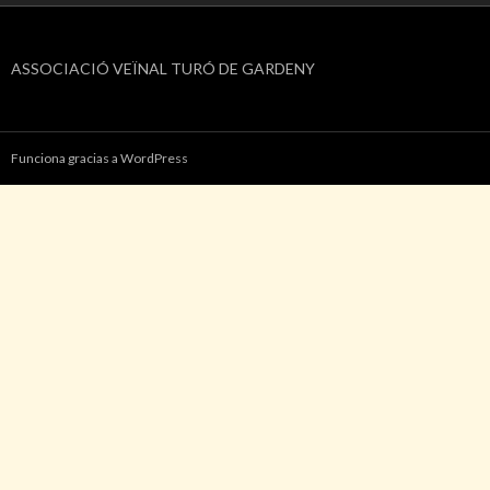
ASSOCIACIÓ VEÏNAL TURÓ DE GARDENY
Funciona gracias a WordPress