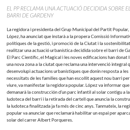
EL PP RECLAMA UNA ACTUACIÓ DECIDIDA SOBRE E
BARRI DE GARDENY
La regidora i presidenta del Grup Municipal del Partit Popular,
López, ha anunciat que instarà a la propera Comissió Informati
polítiques de la gestió, i promoció de la Ciutat i la sostenibilitat
realitzar una actuació urbanística decidida sobre el barri de G
El Parc Científic, el Magical i les noves edificacions
han donat l
una nova zona a la ciutat que reclama una intervenció integral 
desenvolupi actuacions urbanístiques que donin resposta a les
necessitats de les famílies que han escollit aquest nou barri per
viure, va manifestar la regidora popular. López va informar que
demanarà la construcción d’un parc infantil al solar contigu a la
ludoteca del barri i la retirada del cartell que anuncia la constr
la ludoteca finalitzada ja fa més de cinc anys. Tanmateix, la reg
popular va anunciar que reclamarà habilitar un espai per aparca
solar del carrer Albert Porqueres.