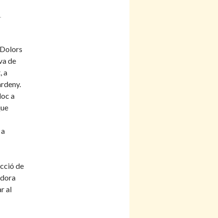
L
 Dolors
va de
, a
ardeny.
loc a
que
 a
ucció de
idora
r al