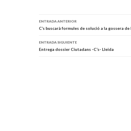
ENTRADA ANTERIOR
Navegación
C’s buscarà formules de solució a la gossera de 
de
ENTRADA SIGUIENTE
entradas
Entrega dossier Ciutadans -C’s- Lleida