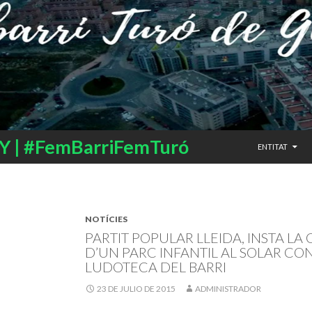
SALTAR AL CO
 | #FemBarriFemTuró
ENTITAT
NOTÍCIES
PARTIT POPULAR LLEIDA, INSTA L
D’UN PARC INFANTIL AL SOLAR CO
LUDOTECA DEL BARRI
23 DE JULIO DE 2015
ADMINISTRADOR