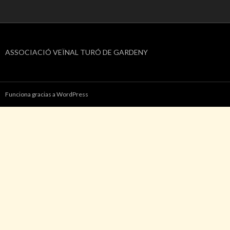
ASSOCIACIÓ VEÏNAL TURÓ DE GARDENY
Funciona gracias a WordPress