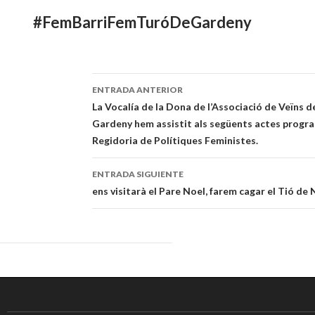
#FemBarriFemTuróDeGardeny
ENTRADA ANTERIOR
Navegación
La Vocalía de la Dona de l’Associació de Veïns d
Gardeny hem assistit als següents actes progra
de
Regidoria de Polítiques Feministes.
entradas
ENTRADA SIGUIENTE
ens visitarà el Pare Noel, farem cagar el Tió de