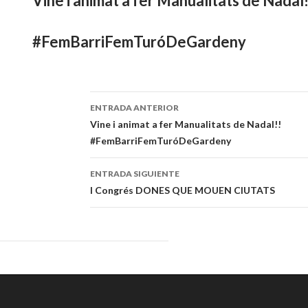
Vine i animat a fer Manualitats de Nadal!
#FemBarriFemTuróDeGardeny
ENTRADA ANTERIOR
Navegación
Vine i animat a fer Manualitats de Nadal!!
#FemBarriFemTuróDeGardeny
de
entradas
ENTRADA SIGUIENTE
I Congrés DONES QUE MOUEN CIUTATS