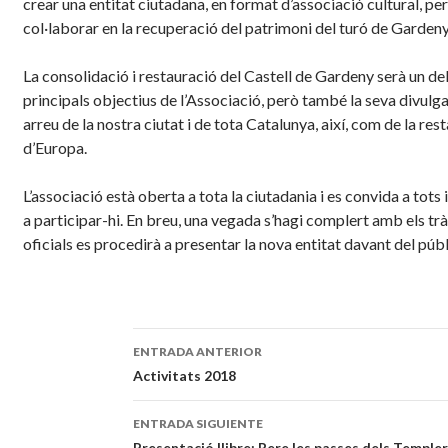
crear una entitat ciutadana, en format d’associació cultural, per
col·laborar en la recuperació del patrimoni del turó de Gardeny
La consolidació i restauració del Castell de Gardeny serà un de
principals objectius de l’Associació, però també la seva divulg
arreu de la nostra ciutat i de tota Catalunya, així, com de la rest
d’Europa.
L’associació està oberta a tota la ciutadania i es convida a tots 
a participar-hi. En breu, una vegada s’hagi complert amb els tr
oficials es procedirà a presentar la nova entitat davant del públ
ENTRADA ANTERIOR
Navegación
Activitats 2018
de
ENTRADA SIGUIENTE
Presentació llibre: Rere les passes dels Temple