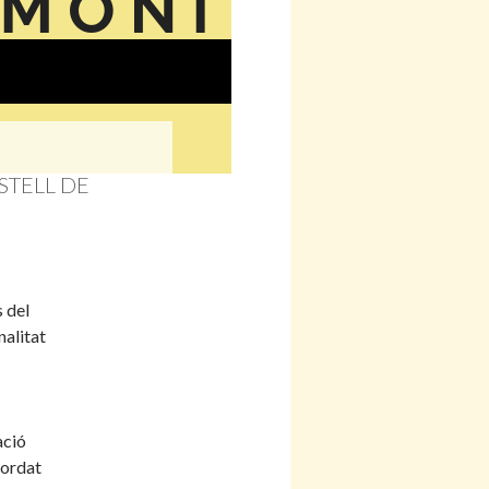
STELL DE
 del
nalitat
ació
cordat