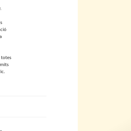
.
ls
ació
a
i totes
àmits
ic.
rs