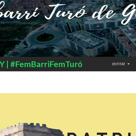
SALTAR AL CO
 | #FemBarriFemTuró
ENTITAT