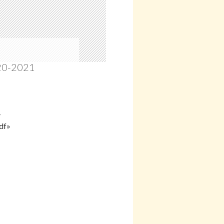
20-2021
-
df»