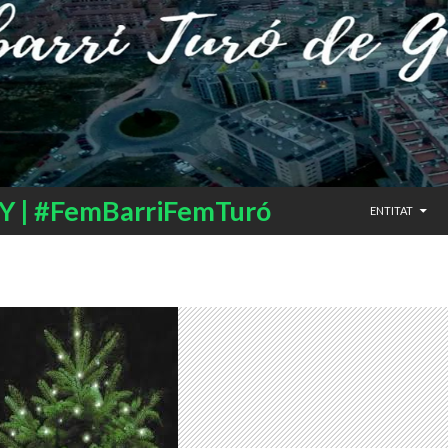
SALTAR AL CO
 | #FemBarriFemTuró
ENTITAT