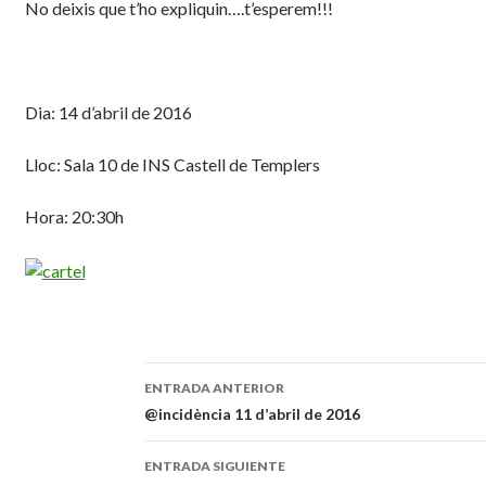
No deixis que t’ho expliquin….t’esperem!!!
Dia: 14 d’abril de 2016
Lloc: Sala 10 de INS Castell de Templers
Hora: 20:30h
ENTRADA ANTERIOR
Navegación
@incidència 11 d’abril de 2016
de
ENTRADA SIGUIENTE