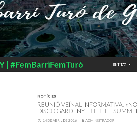
SALTAR AL CO
 | #FemBarriFemTuró
ENTITAT
NOTÍCIES
REUNIÓ VEÏNAL INFORMATIVA: «N
DISCO GARDENY: THE HILL SUMME
14 DE ABRIL DE 2016
ADMINISTRADOR