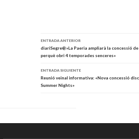
ENTRADA ANTERIOR
Navegación
diariSegre@»La Paeria ampliarà la concessió de
perquè obri 4 temporades senceres»
de
entradas
ENTRADA SIGUIENTE
Reunió veïnal informativa: «Nova concessió disc
Summer Nights»