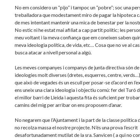
No em considero un “pijo” i tampoc un “pobre”; soc una pe
treballadora que modestament miro de pagar la hipoteca ca
de mes intentant mantenir una mica de benestar per la nostr
No estic ni he estat mai afiliat a cap partit polític; les perso
meu voltant i la meva confiança que em coneixen saben quin
meva ideologia política, de vida, etc… Cosa que no ve al cas,
busca atacar a nivell personal a algú.
Les meves companyes i companys de junta directiva són de p
ideologies molt diverses (dretes, esquerres, centre, verds…)
que això de vegades és un escull per posar-se d’acord en l’e
ens uneix una clara ideologia i objectiu comú: fer del Turó
el millor barri de Lleida i aquesta fita és suficient per trobar
camins del mig per arribar on ens proposem d’anar.
No negarem que l’Ajuntament i la part de la classe política d
no recolza massa el nostre projecte. N’és una prova l’escrit
desafortunadament mutilat de la sra. Sanvicen ( a qui no co