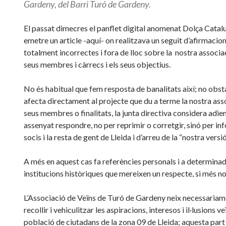
Gardeny,
del Barri Turó de Gardeny.
El passat dimecres el panflet digital anomenat Dolça Catal
emetre un article -aquí- on realitzava un seguit d’afirmacio
totalment incorrectes i fora de lloc sobre la nostra associac
seus membres i càrrecs i els seus objectius.
No és habitual que fem resposta de banalitats així; no obst
afecta directament al projecte que du a terme la nostra asso
seus membres o finalitats, la junta directiva considera adien
assenyat respondre, no per reprimir o corretgir, sinó per in
socis i la resta de gent de Lleida i d’arreu de la “nostra versió
A més en aquest cas fa referències personals i a determina
institucions històriques que mereixen un respecte, si més no
L’Associació de Veïns de Turó de Gardeny neix necessariam
recollir i vehiculitzar les aspiracions, interesos i il·lusions v
població de ciutadans de la zona 09 de Lleida; aquesta par