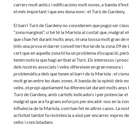
carrers molt antics i edificacions molt noves, a banda d’inst
el més important i que ens dona nom : el Turó de Gardeny.
El barri Turó de Gardeny no considerem que pugui ser class
“zona marginal”, si bé té la Mariola al costat que, malgrat e
que s’han fet durant molts anys, té una bossa molt gran de 
(n’és una prova el darrer consell territorial de la zona 09 de L
cert que en aquella zona hi ha un problema d’ocupació, però
tenim noticia que hagi arribat al Turó. Els interessos i pre
dels nostres associats i veïns difereixen en gran mesura i
problemàtica dels que tenen al barri de la Mariola : el cisma
molt gran entre les dues zones. A banda de la opinió dels no
veïns, el propi ajuntament ha diferenciat durant molts anys 
Turó de Gardeny, amb cartells indicadors i per potenciar e
malgrat que ara fa grans esforços per encabir-nos en la zona
influència de la Mariola, com han fet en altres casos. La nos
activitat també fa resistència a això per encarrec expres de
veïns i conciutadans.