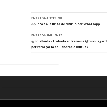
ENTRADA ANTERIOR
Navegación
Apunta’t a la llista de difusió per Whatsapp
de
ENTRADA SIGUIENTE
entradas
@holalleida «Trobada entre veïns @turodegarden
per reforçar la col·laboració mútua»