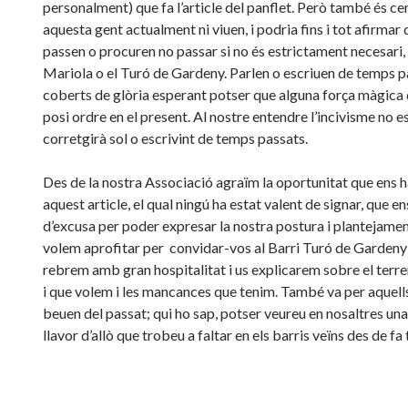
personalment) que fa l’article del panflet. Però també és ce
aquesta gent actualment ni viuen, i podria fins i tot afirmar 
passen o procuren no passar si no és estrictament necesari, 
Mariola o el Turó de Gardeny. Parlen o escriuen de temps p
coberts de glòria esperant potser que alguna força màgica 
posi ordre en el present. Al nostre entendre l’incivisme no e
corretgirà sol o escrivint de temps passats.
Des de la nostra Associació agraïm la oportunitat que ens h
aquest article, el qual ningú ha estat valent de signar, que en
d’excusa per poder expresar la nostra postura i plantejame
volem aprofitar per convidar-vos al Barri Turó de Gardeny
rebrem amb gran hospitalitat i us explicarem sobre el terr
i que volem i les mancances que tenim. També va per aquell
beuen del passat; qui ho sap, potser veureu en nosaltres una
llavor d’allò que trobeu a faltar en els barris veïns des de fa 