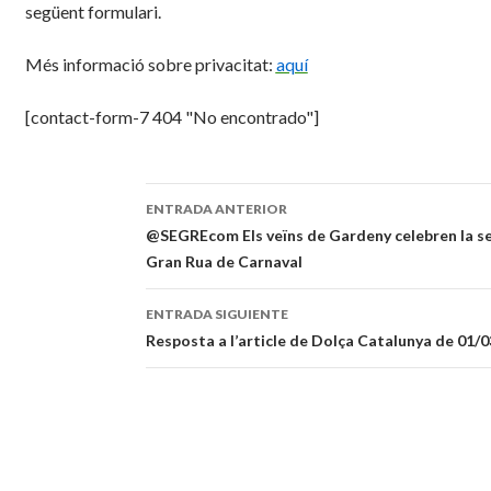
següent formulari.
Més informació sobre privacitat:
aquí
[contact-form-7 404 "No encontrado"]
ENTRADA ANTERIOR
Navegación
@SEGREcom Els veïns de Gardeny celebren la seu
Gran Rua de Carnaval
de
entradas
ENTRADA SIGUIENTE
Resposta a l’article de Dolça Catalunya de 01/