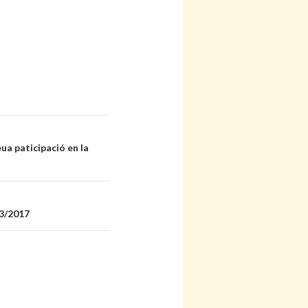
a paticipació en la
03/2017