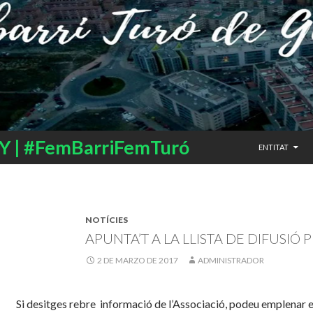
SALTAR AL CO
 | #FemBarriFemTuró
ENTITAT
NOTÍCIES
APUNTA’T A LA LLISTA DE DIFUSIÓ
2 DE MARZO DE 2017
ADMINISTRADOR
Si desitges rebre informació de l’Associació, podeu emplenar e