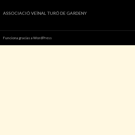
ASSOCIACIÓ VEÏNAL TURÓ DE GARDENY
Funciona gracias a WordPress