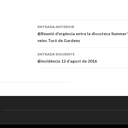
ENTRADA ANTERIOR
Navegación
@Reunió d’urgència entre la discoteca Summer’s H
veïns Turó de Gardeny
de
entradas
ENTRADA SIGUIENTE
@incidència 12 d’agost de 2016