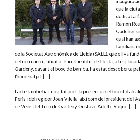
inauguració
que la ciuta
dedicat a l
Ramon Rour
Codoñer, un
qual han ass
familiars 
de la Societat Astronòmica de Lleida (SALL), que ell va fund
del nou carrer, situat al Parc Científic de Lleida, a l’esplanad
Gardeny, davant el bosc de bambú, ha estat descoberta pel
l’homenatjat. […]
L’acte també ha comptat amb la presència del tinent d’alcal
Peris i del regidor Joan Vilella, així com del president de l’
de Veïns del Turó de Gardeny, Gustavo Adolfo Roque. […]
ENTRADA ANTERIOR