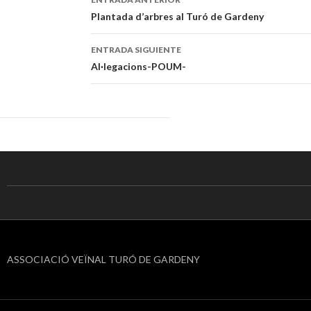
Navegación
Plantada d’arbres al Turó de Gardeny
de
ENTRADA SIGUIENTE
entradas
Al·legacions-POUM-
ASSOCIACIÓ VEÏNAL TURÓ DE GARDENY