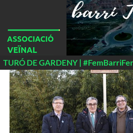
Buscar
TURÓ DE GARDENY | #FemBarriFe
SALTAR
AL
CONTENIDO