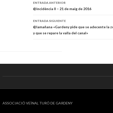
ENTRADA ANTERIOR
Navegación
@incidència II – 21 de maig de 2016
de
ENTRADA SIGUIENTE
entradas
@lamañana «Gardeny pide que se adecente la zo
y que se repare la valla del canal»
ASSOCIACIÓ VEÏNAL TURÓ DE GARDENY