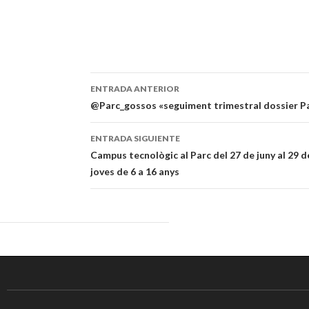
ENTRADA ANTERIOR
Navegación
@Parc_gossos «seguiment trimestral dossier P
de
ENTRADA SIGUIENTE
entradas
Campus tecnològic al Parc del 27 de juny al 29 de 
joves de 6 a 16 anys