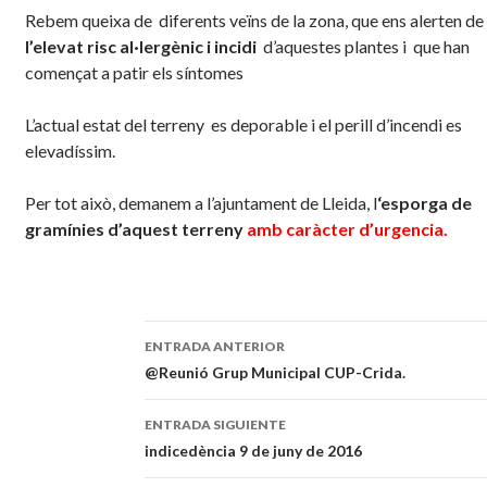
Rebem queixa de diferents veïns de la zona, que ens alerten de
l’elevat risc
al·lergènic i incidi
d’aquestes plantes i que han
començat a patir els síntomes
L’actual estat del terreny es deporable i el perill d’incendi es
elevadíssim.
Per tot això, demanem a l’ajuntament de Lleida, l
‘esporga de
gramínies d’aquest terreny
amb caràcter d’urgencia.
ENTRADA ANTERIOR
Navegación
@Reunió Grup Municipal CUP-Crida.
de
ENTRADA SIGUIENTE
entradas
indicedència 9 de juny de 2016