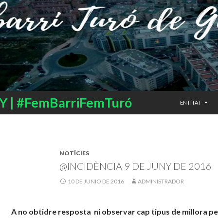
SALTAR AL CO
 | #FemBarriFemTuró
ENTITAT
NOTÍCIES
@INCIDÈNCIA 9 DE JUNY DE 2016
10 DE JUNIO DE 2016
ADMINISTRADOR
A no obtidre resposta ni observar cap tipus de millora pe