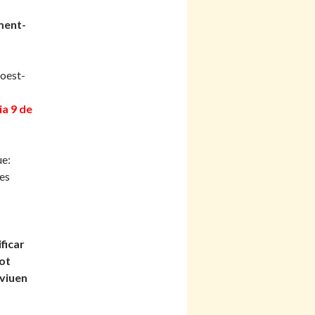
ment-
 oest-
ia 9 de
ue:
es
ficar
pot
 viuen