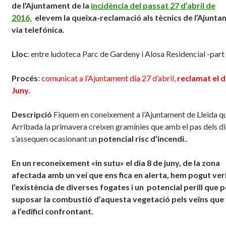
de l’Ajuntament de la
incidència del passat 27 d’abril de
2016,
elevem la queixa-reclamació als tècnics de l’Ajunta
via telefónica.
Lloc
: entre ludoteca Parc de Gardeny i Alosa Residencial -part
Procés
:
comunicat a l’Ajuntament dia 27 d’abril,
reclamat el d
Juny.
Descripció
Fiquem en coneixement a l’Ajuntament de Lleida q
Arribada la primavera creixen gramínies que amb el pas dels di
s’assequen ocasionant un
potencial risc d’incendi
.
.
En un reconeixement «
in
sutu
» el dia 8 de juny, de la zona
afectada amb un veí que ens fica en alerta, hem pogut veri
l’existència de diverses fogates i un potencial perill que 
suposar la combustió d’aquesta vegetació pels veïns que
a l’edifici confrontant.