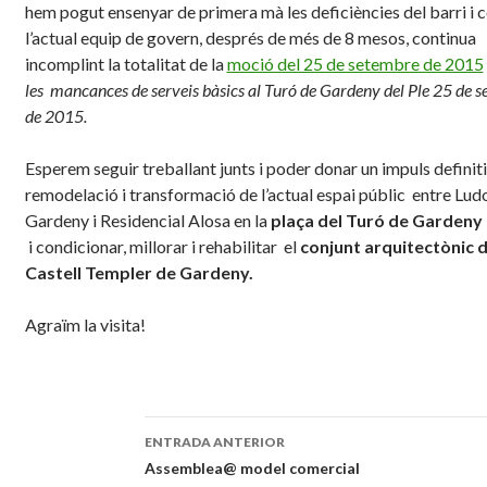
hem pogut ensenyar de primera mà les deficiències del barri i 
l’actual equip de govern, després de més de 8 mesos, continua
incomplint la totalitat de la
moció del 25 de setembre de 2015
les mancances de serveis bàsics al Turó de Gardeny del Ple 25 de 
de 2015.
Esperem seguir treballant junts i poder donar un impuls definitiu
remodelació i transformació de l’actual espai públic entre Lud
Gardeny i Residencial Alosa en la
plaça del Turó de Gardeny
i condicionar, millorar i rehabilitar el
conjunt arquitectònic d
Castell Templer de Gardeny.
Agraïm la visita!
ENTRADA ANTERIOR
Navegación
Assemblea@ model comercial