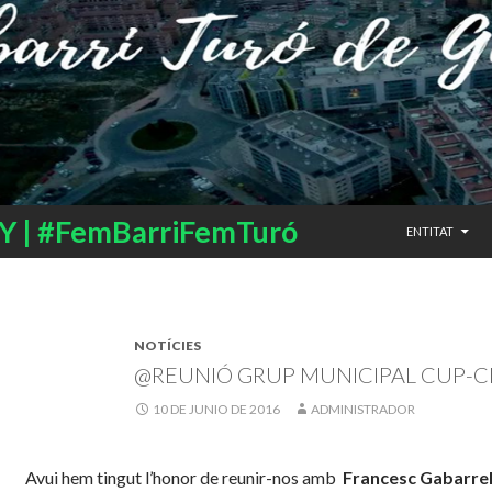
SALTAR AL CO
 | #FemBarriFemTuró
ENTITAT
NOTÍCIES
@REUNIÓ GRUP MUNICIPAL CUP-C
10 DE JUNIO DE 2016
ADMINISTRADOR
Avui hem tingut l’honor de reunir-nos amb
Francesc Gabarrel