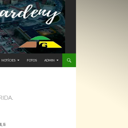
NTENIDO
NOTÍCIES
FOTOS
ADMIN
RIDA.
l
, li