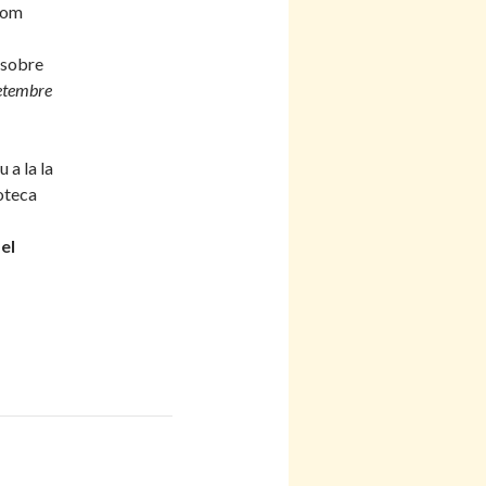
com
sobre
setembre
 a la la
oteca
el