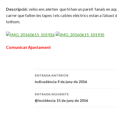
Descripció
: veïns ens alerten que hi han un parell fanals en aq
carrer que falten les tapes i els cables elèctrics estan a l’abast 
tothom.
Comunicat Ajuntament
ENTRADA ANTERIOR
Navegación
indicedència 9 de juny de 2016
de
ENTRADA SIGUIENTE
entradas
@incidència 15 de juny de 2016