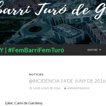
SALTAR AL CO
 | #FemBarriFemTuró
ENTITAT
NOTÍCIES
@INCIDÈNCIA 14 DE JUNY DE 2016
14 DE JUNIO DE 2016
ADMINISTRADOR
Lloc
: Camí de Gardeny.