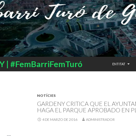
SALTAR AL CO
 | #FemBarriFemTuró
ENTITAT
NOTÍCIES
GARDENY CRITICA QUE EL AYUNT
HAGA EL PARQUE APROBADO EN P
4 DE MARZO DE 2016
ADMINISTRADOR