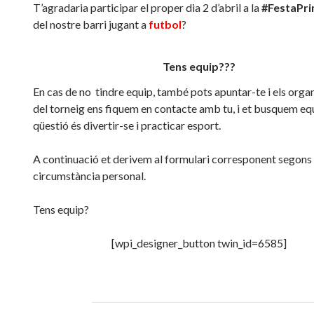
T’agradaria participar el proper dia 2 d’abril a la
#FestaPr
del nostre barri jugant a
futbol
?
Tens equip???
En cas de no tindre equip, també pots apuntar-te i els orga
del torneig ens fiquem en contacte amb tu, i et busquem equ
qüestió és divertir-se i practicar esport.
A continuació et derivem al formulari corresponent segons 
circumstància personal.
Tens equip?
[wpi_designer_button twin_id=6585]