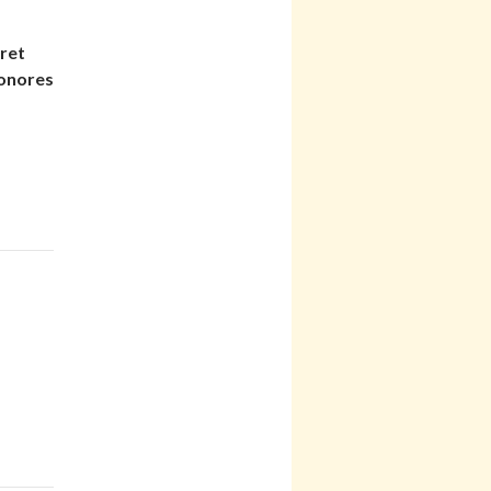
ret
sonores