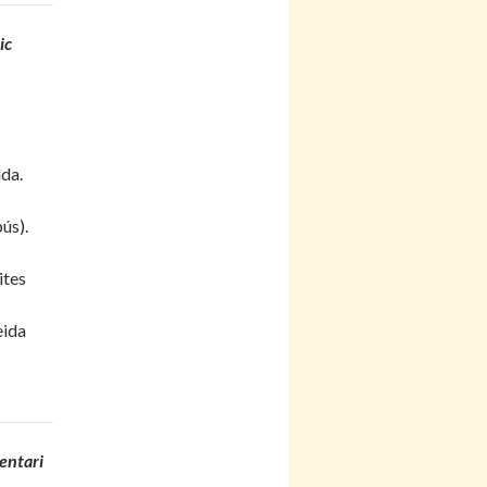
ic
da.
ús).
ites
eida
mentari