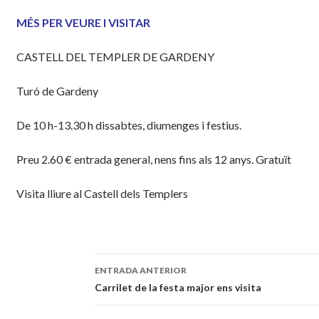
MÉS PER VEURE I VISITAR
CASTELL DEL TEMPLER DE GARDENY
Turó de Gardeny
De 10 h-13.30 h dissabtes, diumenges i festius.
Preu 2.60 € entrada general, nens fins als 12 anys. Gratuït
Visita lliure al Castell dels Templers
ENTRADA ANTERIOR
Navegación
Carrilet de la festa major ens visita
de