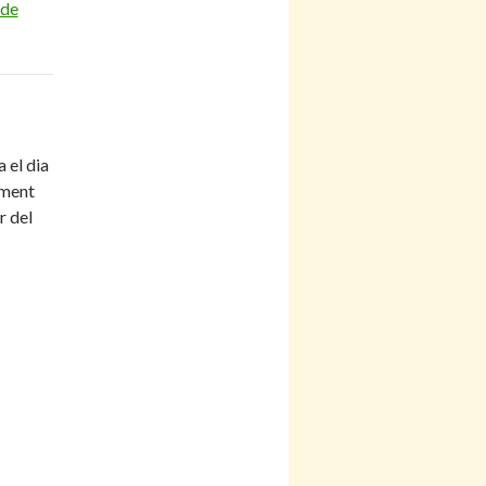
 de
 el dia
lment
r del