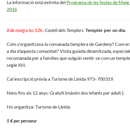
La informació està extreta del
Programa de les festes de Maig
2016
8
de maig a les 12h
.
.
Castell dels Templers.
Templer per un dia.
Com s’organitzava la comanada templera de Gardeny? Com era
a dia d’aquesta comunitat? Visita guiada dinamitzada, especia
recomanada per a famílies que vulguin sentir-se com un temple
segle XIII.
Cal inscripció prèvia a Turisme de Lleida 973- 700319.
Nens fins als 12 anys: Gratuït (màxim dos infants per adult ).
Ho organitza: Turisme de Lleida.
5 € per persona