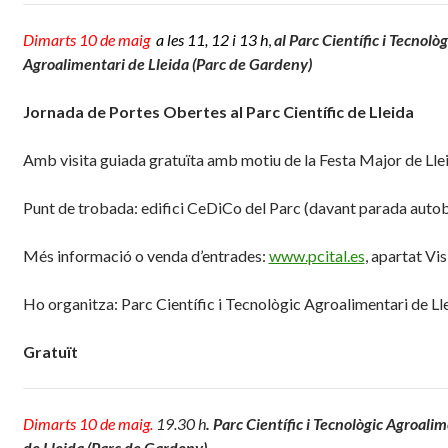
Dimarts 10 de maig
a les 11, 12 i 13 h
,
al Parc Científic i Tecnològ
Agroalimentari de Lleida (Parc de Gardeny)
Jornada de Portes Obertes al Parc Científic de Lleida
Amb visita guiada gratuïta amb motiu de la Festa Major de Llei
Punt de trobada: edifici CeDiCo del Parc (davant parada autob
Més informació o venda d’entrades:
www.pcital.es
, apartat Vis
Ho organitza: Parc Científic i Tecnològic Agroalimentari de Ll
Gratuït
Dimarts 10 de maig.
19.30 h
. Parc Científic i Tecnològic Agroali
de Lleida (Parc de Gardeny)