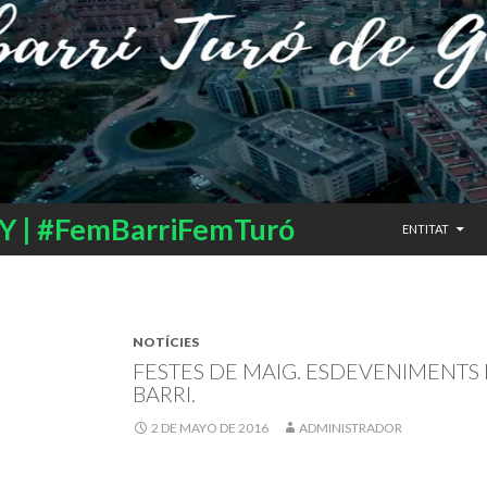
SALTAR AL CO
 | #FemBarriFemTuró
ENTITAT
NOTÍCIES
FESTES DE MAIG. ESDEVENIMENTS 
BARRI.
2 DE MAYO DE 2016
ADMINISTRADOR