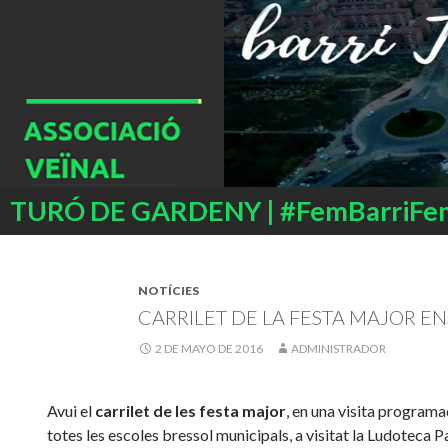
Buscar
TURÓ DE GARDENY | #FemBarriFe
SALTAR
AL
CONTENIDO
NOTÍCIES
CARRILET DE LA FESTA MAJOR ENS
2 DE MAYO DE 2016
ADMINISTRADOR
Avui el
carrilet de les festa major
, en una visita programa
totes les escoles bressol municipals, a visitat la Ludoteca P