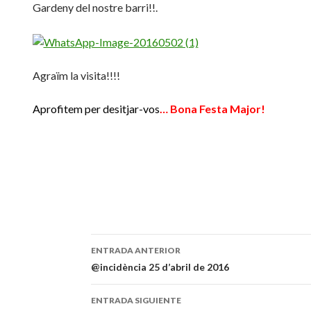
Gardeny del nostre barri!!.
Agraïm la visita!!!!
Aprofitem per desitjar-vos
… Bona Festa Major!
ENTRADA ANTERIOR
Navegación
@incidència 25 d’abril de 2016
de
ENTRADA SIGUIENTE