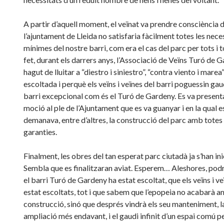
A partir d’aquell moment, el veïnat va prendre consciència 
l’ajuntament de Lleida no satisfaria fàcilment totes les nece
mínimes del nostre barri, com era el cas del parc per tots i 
fet, durant els darrers anys, l’Associació de Veïns Turó de 
hagut de lluitar a “diestro i siniestro”, “contra viento i marea
escoltada i perquè els veïns i veïnes del barri poguessin gau
barri excepcional com és el Turó de Gardeny. Es va present
moció al ple de l’Ajuntament que es va guanyar i en la qual e
demanava, entre d’altres, la construcció del parc amb totes 
garanties.
Finalment, les obres del tan esperat parc ciutadà ja s’han ini
Sembla que es finalitzaran aviat. Esperem… Aleshores, pod
el barri Turó de Gardeny ha estat escoltat, que els veïns i v
estat escoltats, tot i que sabem que l’epopeia no acabarà a
construcció, sinó que després vindrà els seu manteniment, l
ampliació més endavant, i el gaudi infinit d’un espai comú pe