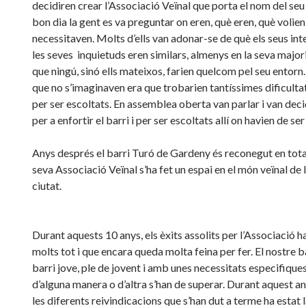
decidiren crear l’Associació Veïnal que porta el nom del seu
bon dia la gent es va preguntar on eren, què eren, què volien
necessitaven. Molts d’ells van adonar-se de què els seus int
les seves inquietuds eren similars, almenys en la seva major
que ningú, sinó ells mateixos, farien quelcom pel seu entorn.
que no s’imaginaven era que trobarien tantíssimes dificultats
per ser escoltats. En assemblea oberta van parlar i van deci
per a enfortir el barri i per ser escoltats allí on havien de ser
Anys després el barri Turó de Gardeny és reconegut en tota 
seva Associació Veïnal s’ha fet un espai en el món veïnal de 
ciutat.
Durant aquests 10 anys, els èxits assolits per l’Associació h
molts tot i que encara queda molta feina per fer. El nostre b
barri jove, ple de jovent i amb unes necessitats especifique
d’alguna manera o d’altra s’han de superar. Durant aquest an
les diferents reivindicacions que s’han dut a terme ha estat 