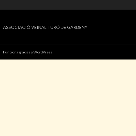
ASSOCIACIÓ VEÏNAL TURÓ DE GARDENY
Funciona gracias a WordPress