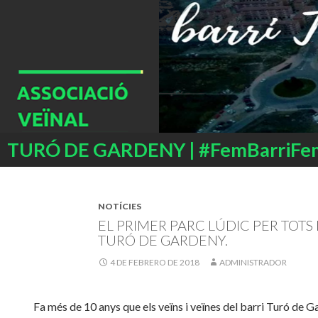
Buscar
TURÓ DE GARDENY | #FemBarriFe
SALTAR
AL
CONTENIDO
NOTÍCIES
EL PRIMER PARC LÚDIC PER TOTS I
TURÓ DE GARDENY.
4 DE FEBRERO DE 2018
ADMINISTRADOR
Fa més de 10 anys que els veïns i veïnes del barri Turó de 