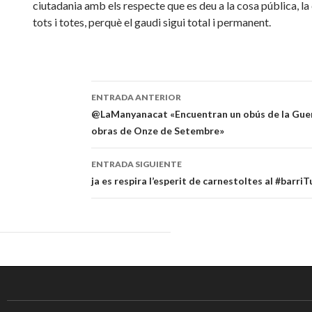
ciutadania amb els respecte que es deu a la cosa pública, la
tots i totes, perquè el gaudi sigui total i permanent.
ENTRADA ANTERIOR
Navegación
@LaManyanacat «Encuentran un obús de la Guerra
obras de Onze de Setembre»
de
entradas
ENTRADA SIGUIENTE
ja es respira l’esperit de carnestoltes al #bar