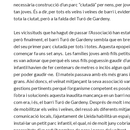
necessària construcció d’un parc “ciutadà” per nens, per jove
tan joves. És a dir, per tots els veïns i veïnes de barri i, evid
tota la ciutat, però a la falda del Turó de Gardeny.
Les vicissituds que ha hagut de passar l’Associació han esta
però finalment, el barri Turó de Gardeny sembla que en bre
del seu primer parc ciutadà per tots i totes. Aquesta epopei
començar fa uns set anys. Les famílies joves amb fills petits
es van adonar que perquè els seus fills poguessin gaudir d’u
infantil havien de fer centenars de metres o inclòs algun qu
per poder gaudir-ne. El mateix passava amb els més grans i 
grans. Així doncs, el veïnat mitjançant la seva associació va
gestions pertinents perquè l’organisme competent es posé
l’obra i solucionés aquesta inaudita mancança en un barri no
com era, i és, el barri Turó de Gardeny. Després de molt i mol
de mobilitzar els veïns i veïnes, del ressò als diferents mitja
comunicació locals, l’ajuntament de Lleida habilità un espai
instal·lar un petit parc infantil, el qual, ni de molt juny cobria
necessitats d’un reduït nombre de nens i nenes del voltant.