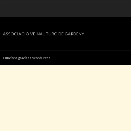
ASSOCIACIÓ VEÏNAL TURÓ DE GARDENY
Funciona gracias a WordPress