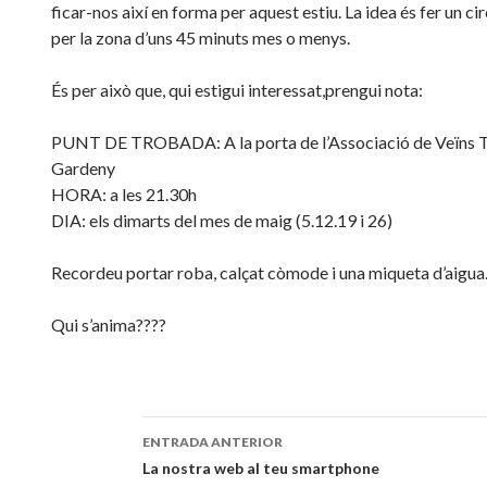
ficar-nos així en forma per aquest estiu. La idea és fer un ci
per la zona d’uns 45 minuts mes o menys.
És per això que, qui estigui interessat,prengui nota:
PUNT DE TROBADA: A la porta de l’Associació de Veïns T
Gardeny
HORA: a les 21.30h
DIA: els dimarts del mes de maig (5.12.19 i 26)
Recordeu portar roba, calçat còmode i una miqueta d’aigua
Qui s’anima????
ENTRADA ANTERIOR
Navegación
La nostra web al teu smartphone