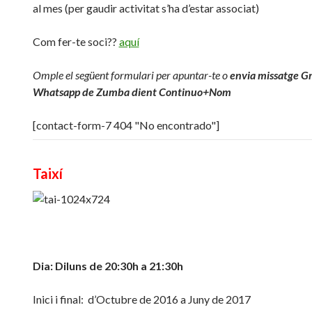
al mes (per gaudir activitat s’ha d’estar associat)
Com fer-te soci??
aquí
Omple el següent formulari per apuntar-te o
envia missatge G
Whatsapp de Zumba dient Continuo+Nom
[contact-form-7 404 "No encontrado"]
Taixí
Dia: Diluns de 20:30h a 21:30h
Inici i final: d’Octubre de 2016 a Juny de 2017