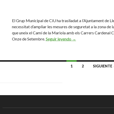
El Grup Municipal de CiU ha traslladat a l’Ajuntament de Lle
necessitat d’ampliar les mesures de seguretat a la zona de 
que uneix el Camí de la Mariola amb els Carrers Cardenal C
Onze de Setembre.
Seguir leyendo
CiU planteja ampliar les
→
1
2
SIGUIENTE
Ir
a
las
entradas