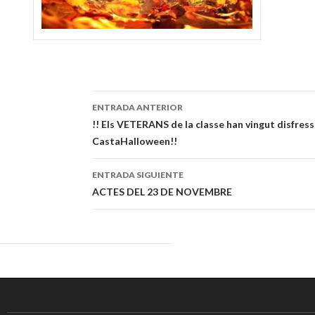
ENTRADA ANTERIOR
Navegación
!! Els VETERANS de la classe han vingut disfress
CastaHalloween!!
de
entradas
ENTRADA SIGUIENTE
ACTES DEL 23 DE NOVEMBRE