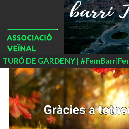
Buscar
TURÓ DE GARDENY | #FemBarriFe
SALTAR
AL
CONTENIDO