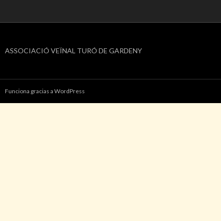
ASSOCIACIÓ VEÏNAL TURÓ DE GARDENY
Funciona gracias a WordPress