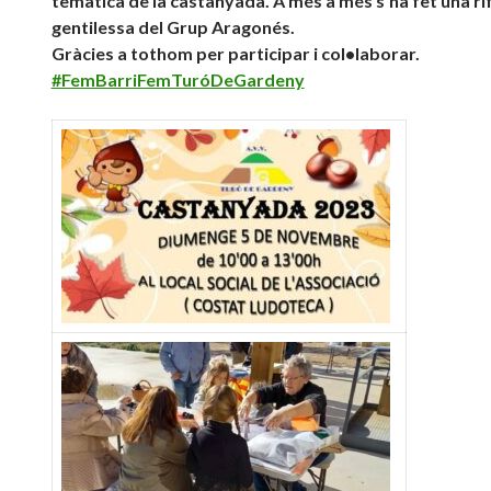
temàtica de la castanyada. A més a més s’ha fet una rif
gentilessa del Grup Aragonés.
Gràcies a tothom per participar i col•laborar.
#FemBarriFemTuróDeGardeny