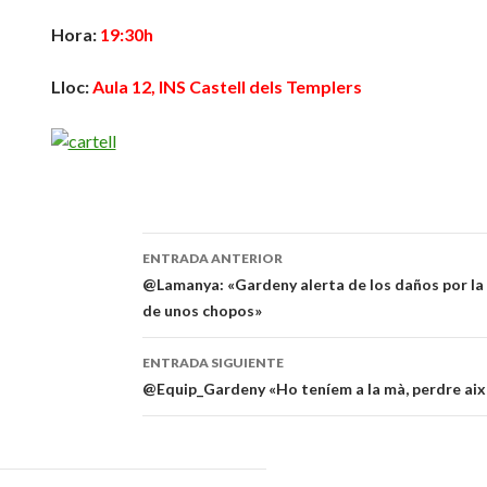
Hora:
19:30h
Lloc:
Aula 12, INS Castell dels Templers
ENTRADA ANTERIOR
Navegación
@Lamanya: «Gardeny alerta de los daños por la
de unos chopos»
de
entradas
ENTRADA SIGUIENTE
@Equip_Gardeny «Ho teníem a la mà, perdre així