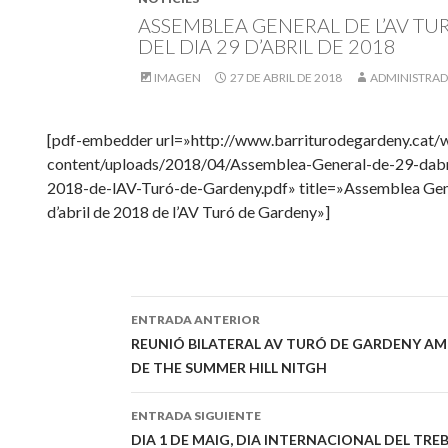
ASSEMBLEA GENERAL DE L’AV T
DEL DIA 29 D’ABRIL DE 2018
IMAGEN
27 DE ABRIL DE 2018
ADMINISTRA
[pdf-embedder url=»http://www.barriturodegardeny.cat/
content/uploads/2018/04/Assemblea-General-de-29-dabr
2018-de-lAV-Turó-de-Gardeny.pdf» title=»Assemblea Gen
d’abril de 2018 de l’AV Turó de Gardeny»]
ENTRADA ANTERIOR
Navegación
REUNIÓ BILATERAL AV TURÓ DE GARDENY AM
DE THE SUMMER HILL NITGH
de
entradas
ENTRADA SIGUIENTE
DIA 1 DE MAIG, DIA INTERNACIONAL DEL TR