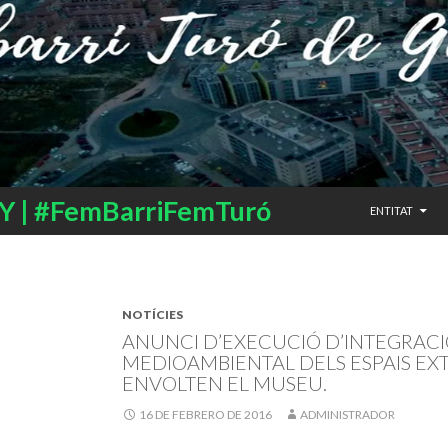
SALTAR AL CO
 | #FemBarriFemTuró
ENTITAT
NOTÍCIES
ANUNCI D’EXECUCIÓ D’INTEGRACI
MEDIOAMBIENTAL DELS ESPAIS EX
ENVOLTEN EL MUSEU.
16 DE FEBRERO DE 2016
ADMINISTRADOR