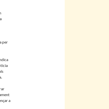
n
a
a per
ndica
ticia
ls
a.
rar
nament
ençar a