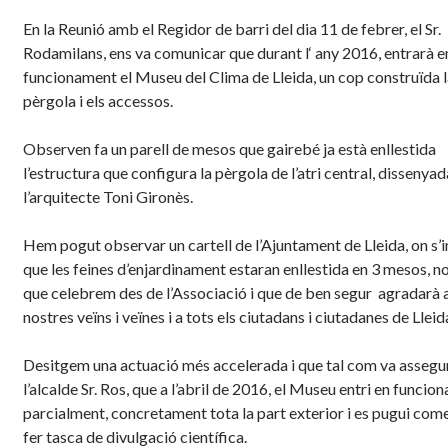
En la Reunió amb el Regidor de barri del dia 11 de febrer, el Sr.
Rodamilans, ens va comunicar que durant l
‘
any 2016, entrarà e
funcionament el Museu del Clima de Lleida, un cop construïda l
pèrgola i els accessos.
Observen fa un parell de mesos que gairebé ja està enllestida
l’estructura que configura la pèrgola de l’atri central, dissenyad
l’arquitecte Toni Gironès.
Hem pogut observar un cartell de l’Ajuntament de Lleida, on s’i
que les feines d’enjardinament estaran enllestida en 3 mesos, no
que celebrem des de l’Associació i que de ben segur agradarà a
nostres
veïns
i veïnes i a tots els ciutadans i ciutadanes de Lleid
Desitgem una actuació més accelerada i que tal com va assegu
l’alcalde Sr. Ros, que a l’abril de 2016, el Museu entri en funcio
parcialment, concretament tota la part exterior i es pugui com
fer tasca de divulgació científica.