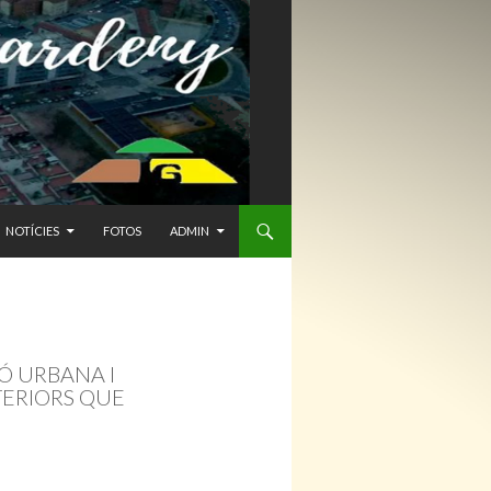
NTENIDO
NOTÍCIES
FOTOS
ADMIN
Ó URBANA I
TERIORS QUE