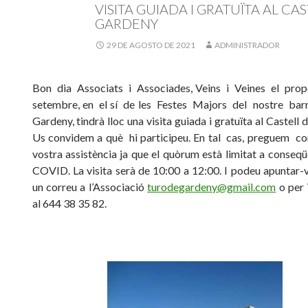
VISITA GUIADA I GRATUÏTA AL CA
GARDENY
29 DE AGOSTO DE 2021
ADMINISTRADOR
Bon dia Associats i Associades, Veins i Veines el prope
setembre, en el sí de les Festes Majors del nostre bar
Gardeny, tindrà lloc una visita guiada i gratuïta al Castell
Us convidem a què hi participeu. En tal cas, preguem co
vostra assistència ja que el quòrum està limitat a conseqü
COVID. La visita serà de 10:00 a 12:00. I podeu apuntar-
un correu a l’Associació
turodegardeny@gmail.com
o per
al 644 38 35 82.