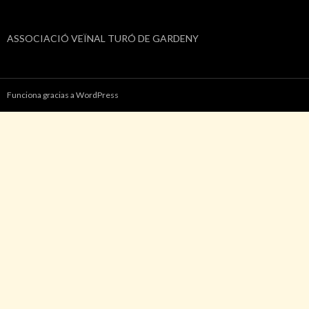
ASSOCIACIÓ VEÏNAL TURÓ DE GARDENY
Funciona gracias a WordPress