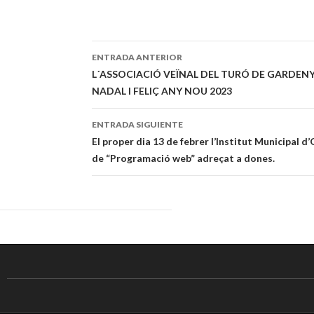
ENTRADA ANTERIOR
Navegación
L´ASSOCIACIÓ VEÏNAL DEL TURÓ DE GARDENY
NADAL I FELIÇ ANY NOU 2023
de
entradas
ENTRADA SIGUIENTE
El proper dia 13 de febrer l’Institut Municipal d’
de “Programació web” adreçat a dones.