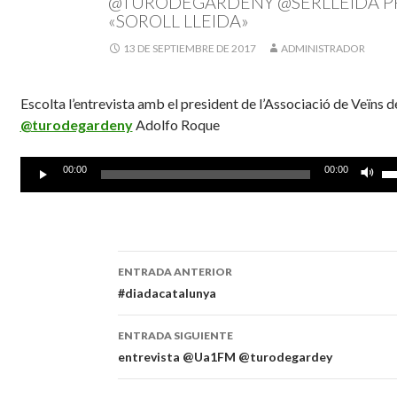
@TURODEGARDENY @SERLLEIDA 
«SOROLL LLEIDA»
13 DE SEPTIEMBRE DE 2017
ADMINISTRADOR
Escolta l’entrevista amb el president de l’Associació de Veïns d
@turodegardeny
Adolfo Roque
Reproductor
Ut
00:00
00:00
de
la
audio
te
de
fl
ENTRADA ANTERIOR
ar
Navegación
#diadacatalunya
pa
au
de
ENTRADA SIGUIENTE
o
entradas
entrevista @Ua1FM @turodegardey
di
el