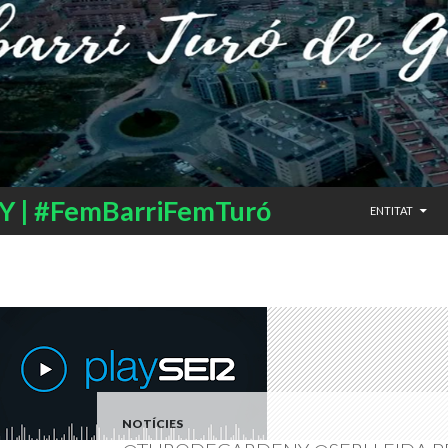
SALTAR AL CO
 | #FemBarriFemTuró
ENTITAT
NOTÍCIES