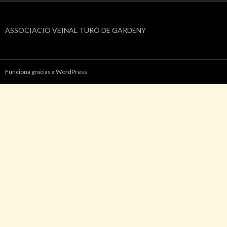
ASSOCIACIÓ VEÏNAL TURÓ DE GARDENY
Funciona gracias a WordPress