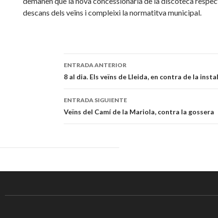
demanen que la nova concessionària de la discoteca respect
descans dels veïns i compleixi la normatitva municipal.
ENTRADA ANTERIOR
Navegación
8 al dia. Els veïns de Lleida, en contra de la inst
de
ENTRADA SIGUIENTE
entradas
Veïns del Camí de la Mariola, contra la gossera