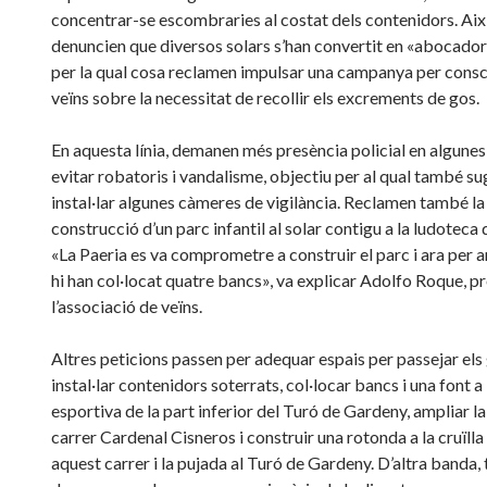
concentrar-se escombraries al costat dels contenidors. Aix
denuncien que diversos solars s’han convertit en «abocadors 
per la qual cosa reclamen impulsar una campanya per consci
veïns sobre la necessitat de recollir els excrements de gos.
En aquesta línia, demanen més presència policial en algunes
evitar robatoris i vandalisme, objectiu per al qual també s
instal·lar algunes càmeres de vigilància. Reclamen també la
construcció d’un parc infantil al solar contigu a la ludoteca d
«La Paeria es va comprometre a construir el parc i ara per 
hi han col·locat quatre bancs», va explicar Adolfo Roque, p
l’associació de veïns.
Altres peticions passen per adequar espais per passejar els
instal·lar contenidors soterrats, col·locar bancs i una font a 
esportiva de la part inferior del Turó de Gardeny, ampliar la
carrer Cardenal Cisneros i construir una rotonda a la cruïlla
aquest carrer i la pujada al Turó de Gardeny. D’altra banda