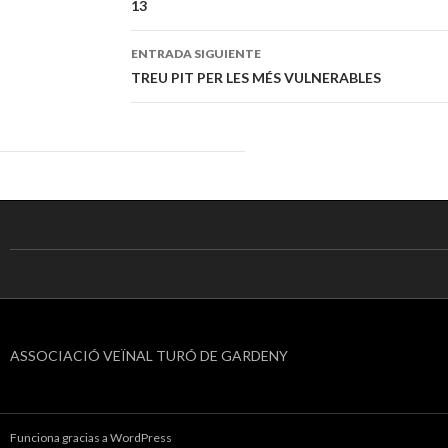
13
de
entradas
ENTRADA SIGUIENTE
TREU PIT PER LES MÉS VULNERABLES
ASSOCIACIÓ VEÏNAL TURÓ DE GARDENY
Funciona gracias a WordPress