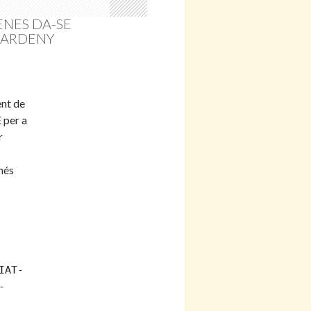
ENES DA-SE
 GARDENY
ent de
 per a
r
més
IAT-
-