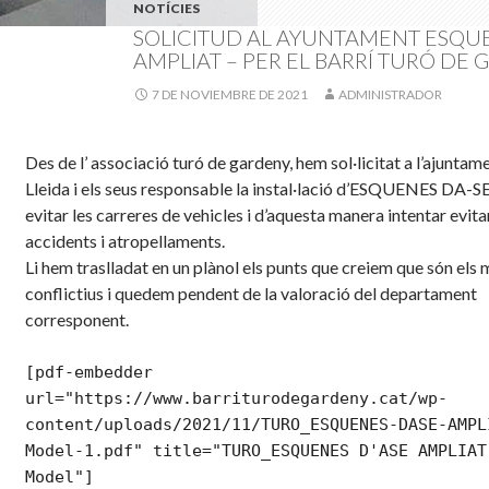
NOTÍCIES
SOLICITUD AL AYUNTAMENT ESQU
AMPLIAT – PER EL BARRÍ TURÓ DE
7 DE NOVIEMBRE DE 2021
ADMINISTRADOR
Des de l’ associació turó de gardeny, hem sol·licitat a l’ajuntam
Lleida i els seus responsable la instal·lació d’ESQUENES DA-SE
evitar les carreres de vehicles i d’aquesta manera intentar evita
accidents i atropellaments.
Li hem traslladat en un plànol els punts que creiem que són els 
conflictius i quedem pendent de la valoració del departament
corresponent.
[pdf-embedder 
url="https://www.barriturodegardeny.cat/wp-
content/uploads/2021/11/TURO_ESQUENES-DASE-AMPL
Model-1.pdf" title="TURO_ESQUENES D'ASE AMPLIAT
Model"]