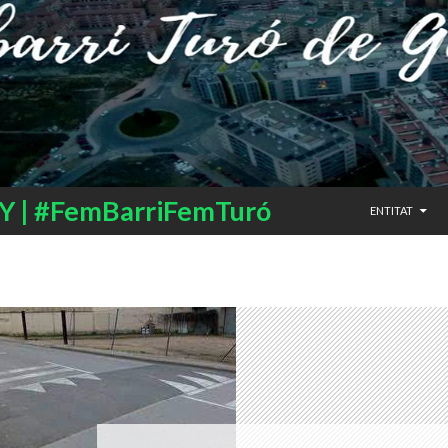
SALTAR AL CO
 | #FemBarriFemTuró
ENTITAT