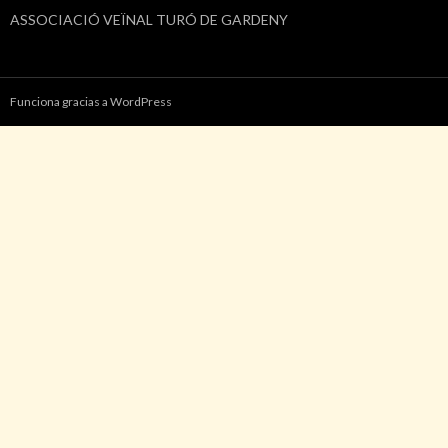
ASSOCIACIÓ VEÏNAL TURÓ DE GARDENY
Funciona gracias a WordPress