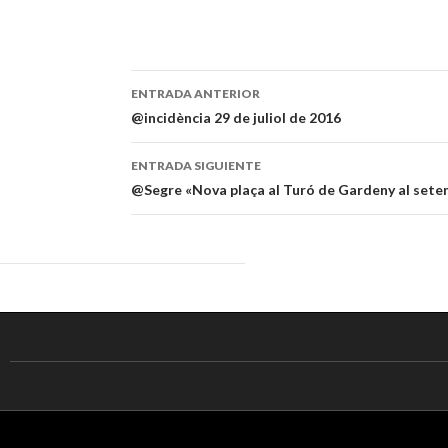
ENTRADA ANTERIOR
Navegación
@incidència 29 de juliol de 2016
de
ENTRADA SIGUIENTE
entradas
@Segre «Nova plaça al Turó de Gardeny al set