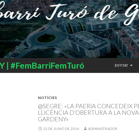
SALTAR AL CO
 | #FemBarriFemTuró
ENTITAT
NOTÍCIES
@SEGRE: «LA PAERIA CONCEDEIX PE
LLICÈNCIA D’OBERTURA A LA NOV
GARDENY»
22 DE JUNIO DE 2016
ADMINISTRADOR