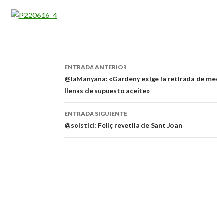
ENTRADA ANTERIOR
Navegación
@laManyana: «Gardeny exige la retirada de me
llenas de supuesto aceite»
de
entradas
ENTRADA SIGUIENTE
@solstici: Feliç revetlla de Sant Joan