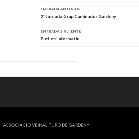
ENTRADA ANTERIOR
Navegación
2ª Jornada Grup Caminador Gardeny
de
ENTRADA SIGUIENTE
entradas
Butlletí informatiu
ASSOCIACIÓ VEÏNAL TURÓ DE GARDENY