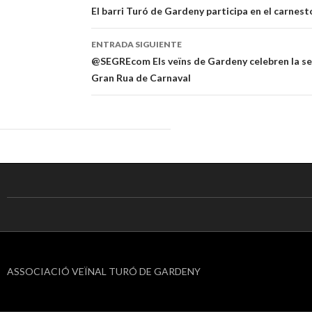
Navegación
El barri Turó de Gardeny participa en el carnest
de
ENTRADA SIGUIENTE
entradas
@SEGREcom Els veïns de Gardeny celebren la seu
Gran Rua de Carnaval
ASSOCIACIÓ VEÏNAL TURÓ DE GARDENY