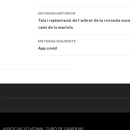
ENTRADA ANTERIOR
Navegación
Tala i replantació de l´arbrat de la rotonda onze
camí de la mariola
de
entradas
ENTRADA SIGUIENTE
App covid
ASSOCIACIÓ VEÏNAL TURÓ DE GARDENY