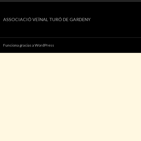
ASSOCIACIÓ VEÏNAL TURÓ DE GARDENY
Funciona gracias a WordPress