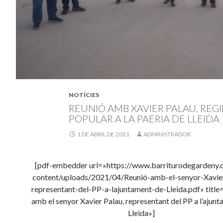
NOTÍCIES
REUNIÓ AMB XAVIER PALAU, REGI
POPULAR A LA PAERIA DE LLEIDA
1 DE ABRIL DE 2021
ADMINISTRADOR
[pdf-embedder url=»https://www.barriturodegardeny.
content/uploads/2021/04/Reunió-amb-el-senyor-Xavie
representant-del-PP-a-lajuntament-de-Lleida.pdf» title
amb el senyor Xavier Palau, representant del PP a l’ajun
Lleida»]