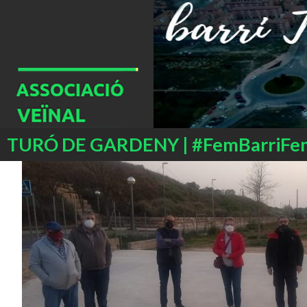
Buscar
TURÓ DE GARDENY | #FemBarriFe
SALTAR
AL
CONTENIDO