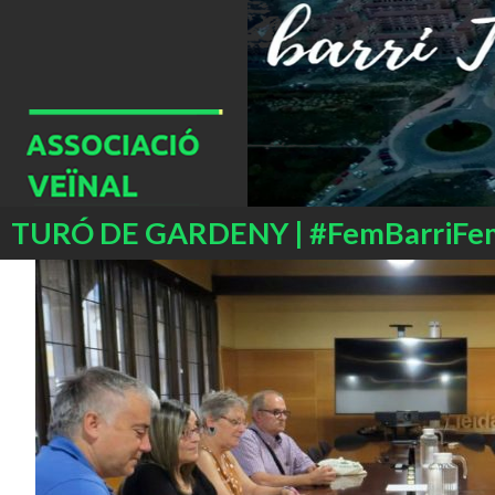
Buscar
TURÓ DE GARDENY | #FemBarriFe
SALTAR
AL
CONTENIDO