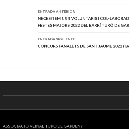
ENTRADA ANTERIOR
Navegación
NECESITEM !!!!!! VOLUNTARIS I COL-LABOR
FESTES MAJORS 2022 DEL BARRÍ TURÓ DE GA
de
entradas
ENTRADA SIGUIENTE
CONCURS FANALETS DE SANT JAUME 2022 ( BA
ASSOCIACIÓ VEÏNAL TURÓ DE GARDENY