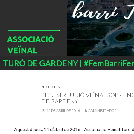
Buscar
TURÓ DE GARDENY | #FemBarriFe
SALTAR
AL
CONTENIDO
NOTÍCIES
RESUM REUNIÓ VEÏNAL SOBRE N
DE GARDENY
15 DE ABRIL DE 2016
ADMINISTRADOR
Aquest dijous, 14 d’abril de 2016, l’Associació Veïnal Turó 