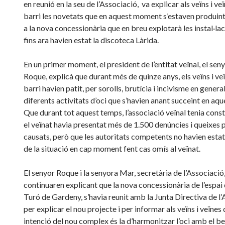
en reunió en la seu de l’Associació, va explicar als veïns i ve
barri les novetats que en aquest moment s’estaven produin
a la nova concessionària que en breu explotarà les instal·la
fins ara havien estat la discoteca Làrida.
En un primer moment, el president de l’entitat veïnal, el sen
Roque, explicà que durant més de quinze anys, els veïns i ve
barri havien patit, per sorolls, brutícia i incivisme en general
diferents activitats d’oci que s’havien anant succeint en aqu
Que durant tot aquest temps, l’associació veïnal tenia cons
el veïnat havia presentat més de 1.500 denúncies i queixes 
causats, però que les autoritats competents no havien estat 
de la situació en cap moment fent cas omís al veïnat.
El senyor Roque i la senyora Mar, secretària de l’Associació
continuaren explicant que la nova concessionària de l’espai 
Turó de Gardeny, s’havia reunit amb la Junta Directiva de l
per explicar el nou projecte i per informar als veïns i veïnes 
intenció del nou complex és la d’harmonitzar l’oci amb el b