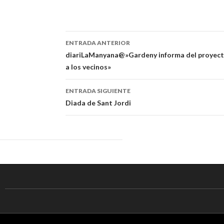
ENTRADA ANTERIOR
Navegación
diariLaManyana@»Gardeny informa del proyecto
a los vecinos»
de
entradas
ENTRADA SIGUIENTE
Diada de Sant Jordi