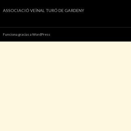
ASSOCIACIÓ VEÏNAL TURÓ DE GARDENY
Funciona gracias a WordPress