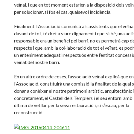
veïnal, i que en tot moment estarien a la disposició dels veïn
per solucionar, si fos el cas, qualsevol incidència.
Finalment, l’Associació comunicà als assistents que el veïnat
davant de tot, té dret a viure dignament i que, si bé, una acti
responsable era un benefici pel barri, no es permetrà cap de
respecte i que, amb la col·laboració de tot el veïnat, es podr
un enteniment adequat i respectuós entre l’entitat concessio
veïnat del nostre barri.
En un altre ordre de coses, l’associació veïnal explicà que e
l’Associació, constituirà una comissió la finalitat de la qual 
donar a conèixer el nostre patrimoni artístic, arquitectònic i
concretament, el Castell dels Templers i el seu entorn, amb l
última de vetllar per la seva restauració i, si s’escau, per la
reconstrucció.